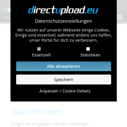
„Der schnellste Bilder-Hoster im Web!”
Datenschutzeinstellungen
Wir nutzen auf unserer Webseite einige Cookies.
Kontakt & Support
Einige sind essentiell, während andere uns helfen,
unser Portal für dich zu verbessern.
Um eine schnelle und unkomplizierte
Essenziell
Statistiken
Bearbeitung Ihres Problems zu gewährleisten,
bitten wir Sie,
Alle akzeptieren
folgende Punkte zu beachten und einzuhalten.
Speichern
Die schnellste Hilfe finden Sie auf unserer
Hilfe
Seite
, die die häufig gestellten Fragen
Anpassen / Cookie-Details
beantwortet.
Supportanfragen:
Folgende Angaben werden benötigt: