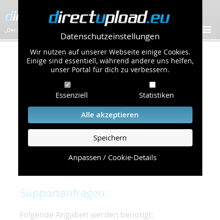
„Der schnellste Bilder-Hoster im Web!”
Datenschutzeinstellungen
Wir nutzen auf unserer Webseite einige Cookies.
Kontakt & Support
Einige sind essentiell, während andere uns helfen,
unser Portal für dich zu verbessern.
Um eine schnelle und unkomplizierte
Essenziell
Statistiken
Bearbeitung Ihres Problems zu gewährleisten,
bitten wir Sie,
Alle akzeptieren
folgende Punkte zu beachten und einzuhalten.
Speichern
Die schnellste Hilfe finden Sie auf unserer
Hilfe
Seite
, die die häufig gestellten Fragen
Anpassen / Cookie-Details
beantwortet.
Supportanfragen:
Folgende Angaben werden benötigt: