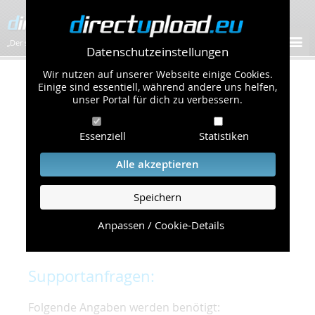
„Der schnellste Bilder-Hoster im Web!”
Datenschutzeinstellungen
Wir nutzen auf unserer Webseite einige Cookies.
Kontakt & Support
Einige sind essentiell, während andere uns helfen,
unser Portal für dich zu verbessern.
Um eine schnelle und unkomplizierte
Essenziell
Statistiken
Bearbeitung Ihres Problems zu gewährleisten,
bitten wir Sie,
Alle akzeptieren
folgende Punkte zu beachten und einzuhalten.
Speichern
Die schnellste Hilfe finden Sie auf unserer
Hilfe
Seite
, die die häufig gestellten Fragen
Anpassen / Cookie-Details
beantwortet.
Supportanfragen:
Folgende Angaben werden benötigt: