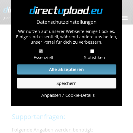
„Der schnellste Bilder-Hoster im Web!”
Datenschutzeinstellungen
Wir nutzen auf unserer Webseite einige Cookies.
Kontakt & Support
Einige sind essentiell, während andere uns helfen,
unser Portal für dich zu verbessern.
Um eine schnelle und unkomplizierte
Essenziell
Statistiken
Bearbeitung Ihres Problems zu gewährleisten,
bitten wir Sie,
Alle akzeptieren
folgende Punkte zu beachten und einzuhalten.
Speichern
Die schnellste Hilfe finden Sie auf unserer
Hilfe
Seite
, die die häufig gestellten Fragen
Anpassen / Cookie-Details
beantwortet.
Supportanfragen:
Folgende Angaben werden benötigt: