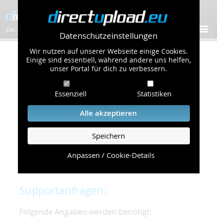
„Der schnellste Bilder-Hoster im Web!”
Datenschutzeinstellungen
Wir nutzen auf unserer Webseite einige Cookies.
Kontakt & Support
Einige sind essentiell, während andere uns helfen,
unser Portal für dich zu verbessern.
Um eine schnelle und unkomplizierte
Essenziell
Statistiken
Bearbeitung Ihres Problems zu gewährleisten,
bitten wir Sie,
Alle akzeptieren
folgende Punkte zu beachten und einzuhalten.
Speichern
Die schnellste Hilfe finden Sie auf unserer
Hilfe
Seite
, die die häufig gestellten Fragen
Anpassen / Cookie-Details
beantwortet.
Supportanfragen:
Folgende Angaben werden benötigt: