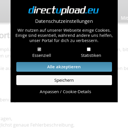
Bilder hochladen
Mit
Datenschutzeinstellungen
Wir nutzen auf unserer Webseite einige Cookies.
ort
Einige sind essentiell, während andere uns helfen,
unser Portal für dich zu verbessern.
plizierte Bearbeitung Ihres Problems zu gewährleisten, bitt
Essenziell
Statistiken
en und einzuhalten.
Alle akzeptieren
 Sie auf unserer
Hilfe Seite
, die die häufig gestellten Fragen 
Speichern
Anpassen / Cookie-Details
benötigt:
ragen,
glichst genaue Fehlerbeschreibung,