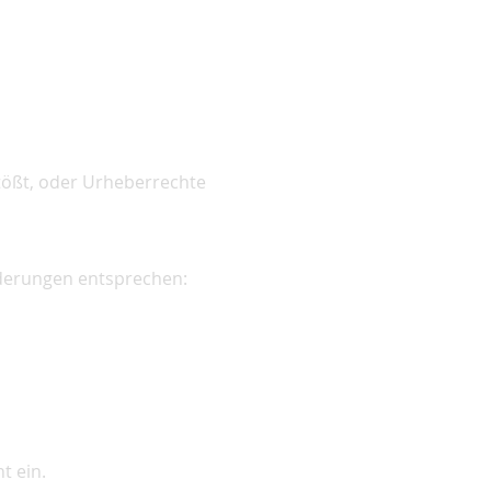
tößt, oder Urheberrechte
rderungen entsprechen:
t ein.