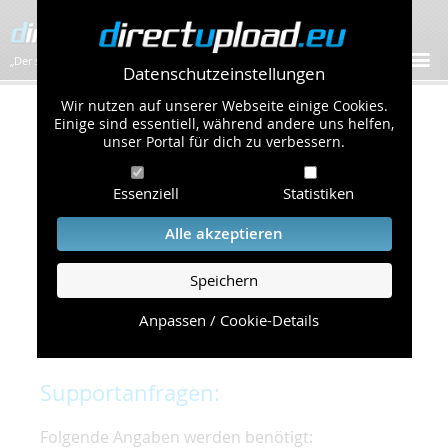
„Der schnellste Bilder-Hoster im Web!”
Datenschutzeinstellungen
Wir nutzen auf unserer Webseite einige Cookies.
Kontakt & Support
Einige sind essentiell, während andere uns helfen,
unser Portal für dich zu verbessern.
Um eine schnelle und unkomplizierte
Essenziell
Statistiken
Bearbeitung Ihres Problems zu gewährleisten,
bitten wir Sie,
Alle akzeptieren
folgende Punkte zu beachten und einzuhalten.
Speichern
Die schnellste Hilfe finden Sie auf unserer
Hilfe
Seite
, die die häufig gestellten Fragen
Anpassen / Cookie-Details
beantwortet.
Supportanfragen:
Folgende Angaben werden benötigt: