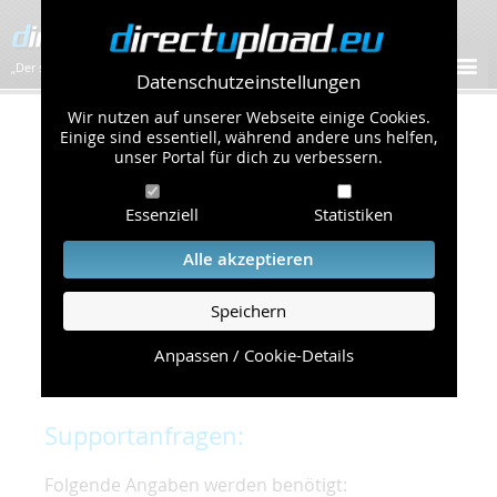
„Der schnellste Bilder-Hoster im Web!”
Datenschutzeinstellungen
Wir nutzen auf unserer Webseite einige Cookies.
Kontakt & Support
Einige sind essentiell, während andere uns helfen,
unser Portal für dich zu verbessern.
Um eine schnelle und unkomplizierte
Essenziell
Statistiken
Bearbeitung Ihres Problems zu gewährleisten,
bitten wir Sie,
Alle akzeptieren
folgende Punkte zu beachten und einzuhalten.
Speichern
Die schnellste Hilfe finden Sie auf unserer
Hilfe
Seite
, die die häufig gestellten Fragen
Anpassen / Cookie-Details
beantwortet.
Supportanfragen:
Folgende Angaben werden benötigt: