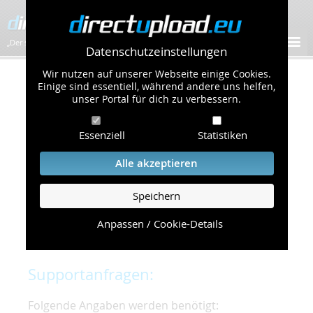
„Der schnellste Bilder-Hoster im Web!”
Datenschutzeinstellungen
Wir nutzen auf unserer Webseite einige Cookies.
Kontakt & Support
Einige sind essentiell, während andere uns helfen,
unser Portal für dich zu verbessern.
Um eine schnelle und unkomplizierte
Essenziell
Statistiken
Bearbeitung Ihres Problems zu gewährleisten,
bitten wir Sie,
Alle akzeptieren
folgende Punkte zu beachten und einzuhalten.
Speichern
Die schnellste Hilfe finden Sie auf unserer
Hilfe
Seite
, die die häufig gestellten Fragen
Anpassen / Cookie-Details
beantwortet.
Supportanfragen:
Folgende Angaben werden benötigt: