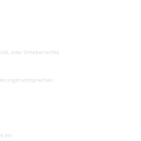
tößt, oder Urheberrechte
rderungen entsprechen:
t ein.