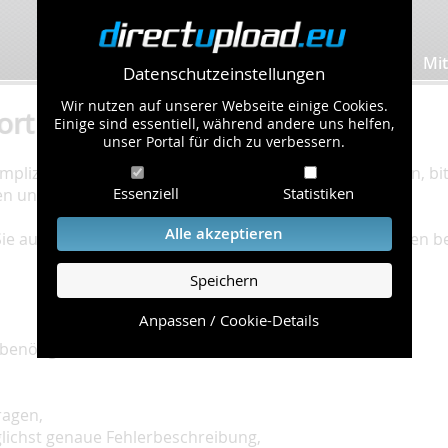
Bilder hochladen
Mit
Datenschutzeinstellungen
Wir nutzen auf unserer Webseite einige Cookies.
ort
Einige sind essentiell, während andere uns helfen,
unser Portal für dich zu verbessern.
plizierte Bearbeitung Ihres Problems zu gewährleisten, bitt
Essenziell
Statistiken
en und einzuhalten.
Alle akzeptieren
 Sie auf unserer
Hilfe Seite
, die die häufig gestellten Fragen 
Speichern
Anpassen / Cookie-Details
benötigt:
ragen,
glichst genaue Fehlerbeschreibung,