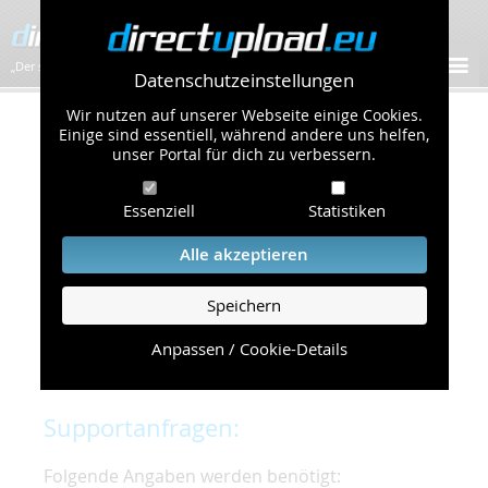
„Der schnellste Bilder-Hoster im Web!”
Datenschutzeinstellungen
Wir nutzen auf unserer Webseite einige Cookies.
Kontakt & Support
Einige sind essentiell, während andere uns helfen,
unser Portal für dich zu verbessern.
Um eine schnelle und unkomplizierte
Essenziell
Statistiken
Bearbeitung Ihres Problems zu gewährleisten,
bitten wir Sie,
Alle akzeptieren
folgende Punkte zu beachten und einzuhalten.
Speichern
Die schnellste Hilfe finden Sie auf unserer
Hilfe
Seite
, die die häufig gestellten Fragen
Anpassen / Cookie-Details
beantwortet.
Supportanfragen:
Folgende Angaben werden benötigt: