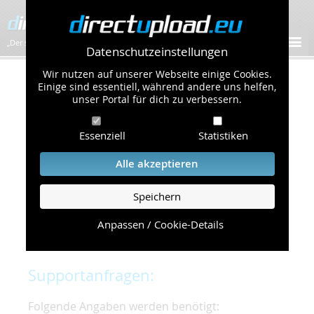
„Der schnellste Bilder-Hoster im Web!”
Datenschutzeinstellungen
Wir nutzen auf unserer Webseite einige Cookies.
Kontakt & Support
Einige sind essentiell, während andere uns helfen,
unser Portal für dich zu verbessern.
Um eine schnelle und unkomplizierte
Essenziell
Statistiken
Bearbeitung Ihres Problems zu gewährleisten,
bitten wir Sie,
Alle akzeptieren
folgende Punkte zu beachten und einzuhalten.
Speichern
Die schnellste Hilfe finden Sie auf unserer
Hilfe
Seite
, die die häufig gestellten Fragen
Anpassen / Cookie-Details
beantwortet.
Supportanfragen:
Folgende Angaben werden benötigt: