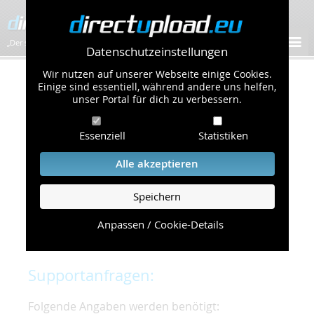
„Der schnellste Bilder-Hoster im Web!”
Datenschutzeinstellungen
Wir nutzen auf unserer Webseite einige Cookies.
Kontakt & Support
Einige sind essentiell, während andere uns helfen,
unser Portal für dich zu verbessern.
Um eine schnelle und unkomplizierte
Essenziell
Statistiken
Bearbeitung Ihres Problems zu gewährleisten,
bitten wir Sie,
Alle akzeptieren
folgende Punkte zu beachten und einzuhalten.
Speichern
Die schnellste Hilfe finden Sie auf unserer
Hilfe
Seite
, die die häufig gestellten Fragen
Anpassen / Cookie-Details
beantwortet.
Supportanfragen:
Folgende Angaben werden benötigt: