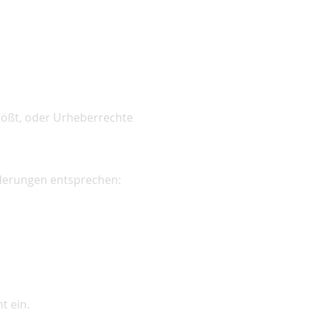
tößt, oder Urheberrechte
rderungen entsprechen:
t ein.