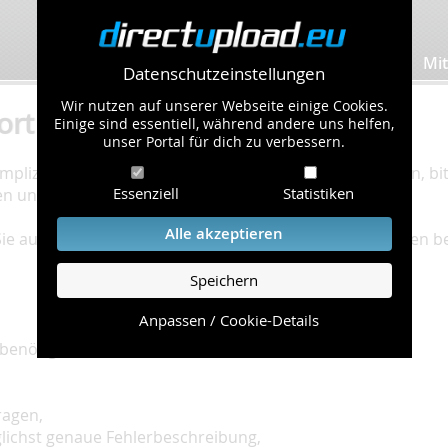
Bilder hochladen
Mit
Datenschutzeinstellungen
Wir nutzen auf unserer Webseite einige Cookies.
ort
Einige sind essentiell, während andere uns helfen,
unser Portal für dich zu verbessern.
plizierte Bearbeitung Ihres Problems zu gewährleisten, bitt
Essenziell
Statistiken
en und einzuhalten.
Alle akzeptieren
 Sie auf unserer
Hilfe Seite
, die die häufig gestellten Fragen 
Speichern
Anpassen / Cookie-Details
benötigt:
ragen,
glichst genaue Fehlerbeschreibung,