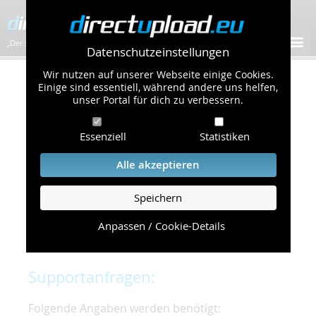
„Der schnellste Bilder-Hoster im Web!”
Datenschutzeinstellungen
Wir nutzen auf unserer Webseite einige Cookies.
Kontakt & Support
Einige sind essentiell, während andere uns helfen,
unser Portal für dich zu verbessern.
Um eine schnelle und unkomplizierte
Essenziell
Statistiken
Bearbeitung Ihres Problems zu gewährleisten,
bitten wir Sie,
Alle akzeptieren
folgende Punkte zu beachten und einzuhalten.
Speichern
Die schnellste Hilfe finden Sie auf unserer
Hilfe
Seite
, die die häufig gestellten Fragen
Anpassen / Cookie-Details
beantwortet.
Supportanfragen:
Folgende Angaben werden benötigt: