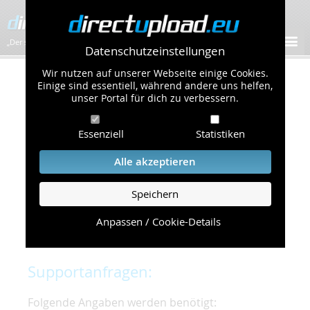
„Der schnellste Bilder-Hoster im Web!”
Datenschutzeinstellungen
Wir nutzen auf unserer Webseite einige Cookies.
Kontakt & Support
Einige sind essentiell, während andere uns helfen,
unser Portal für dich zu verbessern.
Um eine schnelle und unkomplizierte
Essenziell
Statistiken
Bearbeitung Ihres Problems zu gewährleisten,
bitten wir Sie,
Alle akzeptieren
folgende Punkte zu beachten und einzuhalten.
Speichern
Die schnellste Hilfe finden Sie auf unserer
Hilfe
Seite
, die die häufig gestellten Fragen
Anpassen / Cookie-Details
beantwortet.
Supportanfragen:
Folgende Angaben werden benötigt: