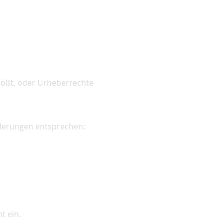
tößt, oder Urheberrechte
rderungen entsprechen:
t ein.