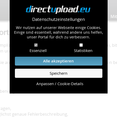
Bilder hochladen
Mit
Datenschutzeinstellungen
Wir nutzen auf unserer Webseite einige Cookies.
ort
Einige sind essentiell, während andere uns helfen,
unser Portal für dich zu verbessern.
plizierte Bearbeitung Ihres Problems zu gewährleisten, bitt
Essenziell
Statistiken
en und einzuhalten.
Alle akzeptieren
 Sie auf unserer
Hilfe Seite
, die die häufig gestellten Fragen 
Speichern
Anpassen / Cookie-Details
benötigt:
ragen,
glichst genaue Fehlerbeschreibung,