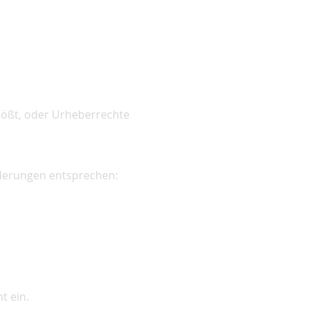
tößt, oder Urheberrechte
rderungen entsprechen:
t ein.