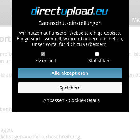
Bilder hochladen
Mit
Datenschutzeinstellungen
Wir nutzen auf unserer Webseite einige Cookies.
ort
Einige sind essentiell, während andere uns helfen,
unser Portal für dich zu verbessern.
plizierte Bearbeitung Ihres Problems zu gewährleisten, bitt
Essenziell
Statistiken
en und einzuhalten.
Alle akzeptieren
 Sie auf unserer
Hilfe Seite
, die die häufig gestellten Fragen 
Speichern
Anpassen / Cookie-Details
benötigt:
ragen,
glichst genaue Fehlerbeschreibung,