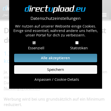
„Der schnellste Bilder-Hoster im Web!”
Datenschutzeinstellungen
Wir nutzen auf unserer Webseite einige Cookies.
Du hast eine Frage? Hier findest
Einige sind essentiell, während andere uns helfen,
unser Portal für dich zu verbessern.
du die Antwort!
Essenziell
Statistiken
1.) Ist der Dienst wirklich vollkommen
Alle akzeptieren
kostenlos?
Speichern
Ja, wir finanzieren diesen Dienst über die auf den Seiten
eingeblendete Werbung.
Anpassen / Cookie-Details
Daher ist unsere Seite absolut
frei von
Nutzungsgebühren
.
Werbung wird bei uns grundsätzlich auf ein Minimum
reduziert
.