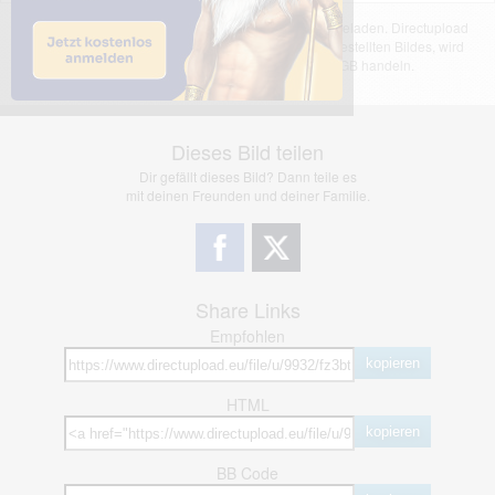
Das dargestellte Bild wurde von einem Nutzer hochgeladen. Directupload
übernimmt keinerlei Haftung für den Inhalt des dargestellten Bildes, wird
jedoch bei Verstößen nach §2(3) unserer AGB handeln.
Dieses Bild teilen
Dir gefällt dieses Bild? Dann teile es
mit deinen Freunden und deiner Familie.
Share Links
Empfohlen
kopieren
HTML
kopieren
BB Code