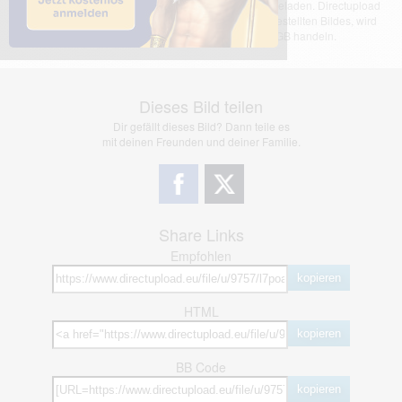
Das dargestellte Bild wurde von einem Nutzer hochgeladen. Directupload
übernimmt keinerlei Haftung für den Inhalt des dargestellten Bildes, wird
jedoch bei Verstößen nach §2(3) unserer AGB handeln.
Dieses Bild teilen
Dir gefällt dieses Bild? Dann teile es
mit deinen Freunden und deiner Familie.
Share Links
Empfohlen
kopieren
HTML
kopieren
BB Code
kopieren