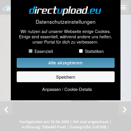
Datenschutzeinstellungen
Wir nutzen auf unserer Webseite einige Cookies.
Einige sind essentiell, während andere uns helfen,
unser Portal für dich zu verbessern.
Essenziell
Statistiken
Alle akzeptieren
Speichern
Anpassen / Cookie-Details
hochgeladen am 16.04.2009
|
941 mal angeschaut
|
Auflösung: 700x465 Pixel
|
Dateigröße: 0,09 MB
|