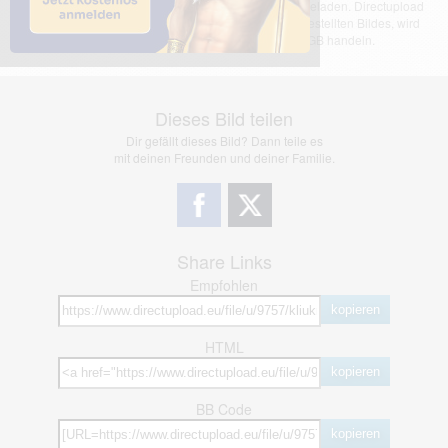
Das dargestellte Bild wurde von einem Nutzer hochgeladen. Directupload
übernimmt keinerlei Haftung für den Inhalt des dargestellten Bildes, wird
jedoch bei Verstößen nach §2(3) unserer AGB handeln.
Dieses Bild teilen
Dir gefällt dieses Bild? Dann teile es
mit deinen Freunden und deiner Familie.
Share Links
Empfohlen
kopieren
HTML
kopieren
BB Code
kopieren