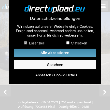
Datenschutzeinstellungen
Wir nutzen auf unserer Webseite einige Cookies.
Einige sind essentiell, während andere uns helfen,
unser Portal für dich zu verbessern.
Essenziell
Statistiken
Alle akzeptieren
Speichern
Anpassen / Cookie-Details
hochgeladen am 16.04.2009
|
754 mal angeschaut
|
Auflösung: 700x465 Pixel
|
Dateigröße: 0,10 MB
|