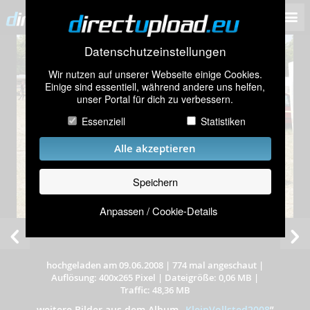
Datenschutzeinstellungen
Wir nutzen auf unserer Webseite einige Cookies.
Einige sind essentiell, während andere uns helfen,
unser Portal für dich zu verbessern.
Essenziell
Statistiken
Alle akzeptieren
Speichern
Anpassen / Cookie-Details
hochgeladen am 09.06.2008
|
774 mal angeschaut
|
Auflösung: 400x265 Pixel
|
Dateigröße: 0,06 MB
|
Traffic: 48,36 MB
weitere Bilder aus dem Album
„
KleinVollsted2008
”