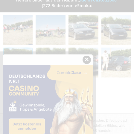
(272 Bilder) von eSmoka:
×
Das dargestellte Bild wurde von einem Nutzer hochgeladen. Directupload
übernimmt keinerlei Haftung für den Inhalt des dargestellten Bildes, wird
jedoch bei Verstößen nach §2(3) unserer AGB handeln.