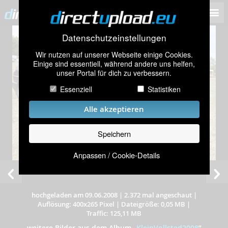
Datenschutzeinstellungen
Wir nutzen auf unserer Webseite einige Cookies.
Einige sind essentiell, während andere uns helfen,
unser Portal für dich zu verbessern.
Essenziell
Statistiken
Alle akzeptieren
Speichern
Anpassen / Cookie-Details
hochgeladen am 09.06.2008
|
2.372 mal angeschaut
|
Auflösung: 400x265 Pixel
|
Dateigröße: 0,05 MB
|
Traffic: 125,11 MB
weitere Bilder aus dem Album
„
KleinVollsted2008
”