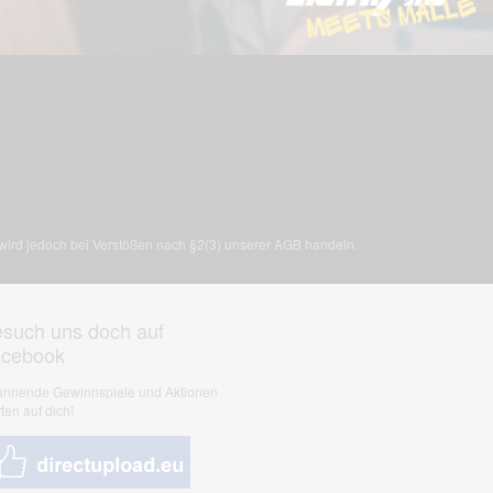
, wird jedoch bei Verstößen nach §2(3) unserer AGB handeln.
such uns doch auf
acebook
nnende Gewinnspiele und Aktionen
ten auf dich!