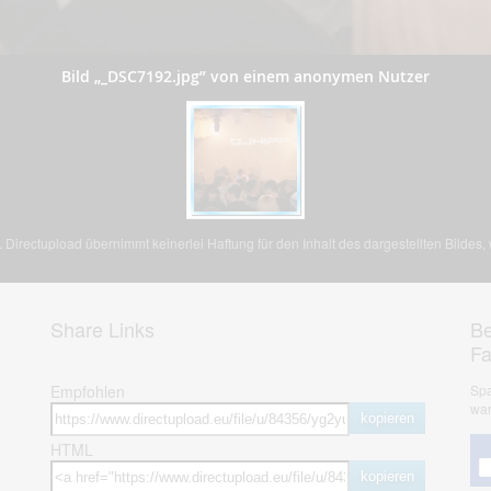
Bild „_DSC7192.jpg” von einem anonymen Nutzer
Directupload übernimmt keinerlei Haftung für den Inhalt des dargestellten Bildes
Share Links
Be
F
Empfohlen
Spa
war
kopieren
HTML
kopieren