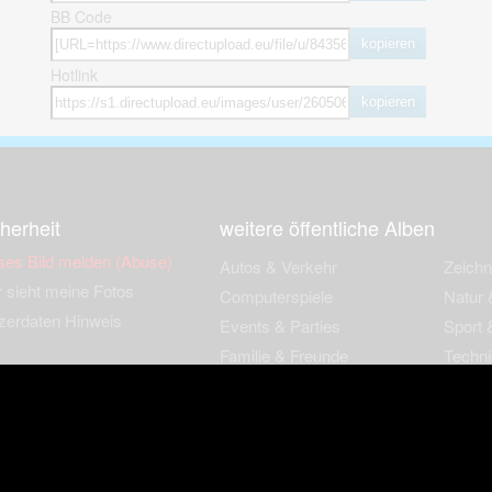
BB Code
kopieren
Hotlink
kopieren
herheit
weitere öffentliche Alben
ses Bild melden (Abuse)
Autos & Verkehr
Zeich
 sieht meine Fotos
Computerspiele
Natur 
zerdaten Hinweis
Events & Parties
Sport &
Familie & Freunde
Techni
cial Media
Film & Fernsehen
Wallpa
igkeiten
Gebäude & Kultur
Sonsti
ebook Fanpage
Hobbies & Urlaub