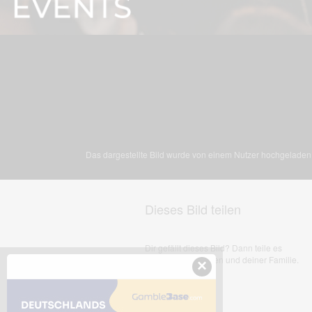
Das dargestellte Bild wurde von einem Nutzer hochgeladen. 
Dieses Bild teilen
Dir gefällt dieses Bild? Dann teile es
mit deinen Freunden und deiner Familie.
×