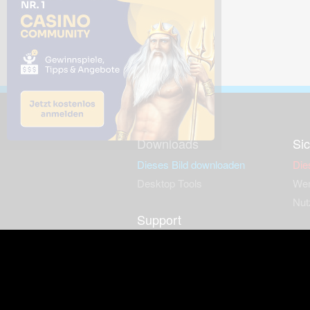
Downloads
Sic
Dieses Bild downloaden
Die
Desktop Tools
Wer
Nut
Support
So
häufig gestellte Fragen
Kontakt & Support-System
Neu
Impressum
Fac