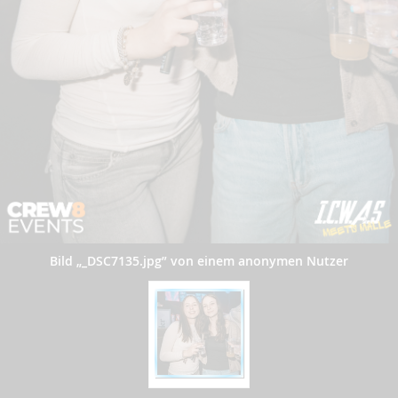
Bild „_DSC7135.jpg” von einem anonymen Nutzer