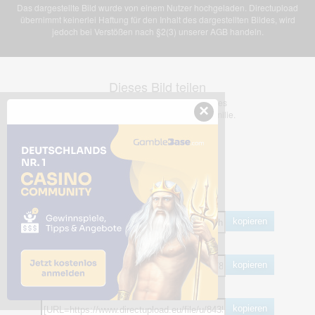
Das dargestellte Bild wurde von einem Nutzer hochgeladen. Directupload
übernimmt keinerlei Haftung für den Inhalt des dargestellten Bildes, wird
jedoch bei Verstößen nach §2(3) unserer AGB handeln.
Dieses Bild teilen
Dir gefällt dieses Bild? Dann teile es
×
mit deinen Freunden und deiner Familie.
Share Links
Empfohlen
kopieren
HTML
kopieren
BB Code
kopieren