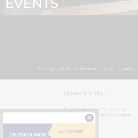
Das dargestellte Bild wurde von einem Nutzer hochgeladen. 
Dieses Bild teilen
Dir gefällt dieses Bild? Dann teile es
mit deinen Freunden und deiner Familie.
×