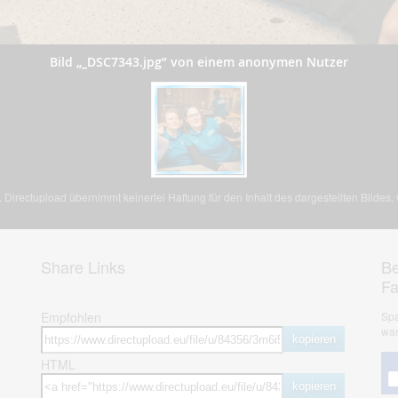
Bild „_DSC7343.jpg” von einem anonymen Nutzer
Directupload übernimmt keinerlei Haftung für den Inhalt des dargestellten Bildes
Share Links
Be
F
Empfohlen
Spa
war
kopieren
HTML
kopieren