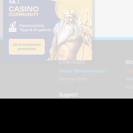
Downloads
Sic
Dieses Bild downloaden
Die
Desktop Tools
Wer
Nut
Support
So
häufig gestellte Fragen
Kontakt & Support-System
Neu
Impressum
Fac