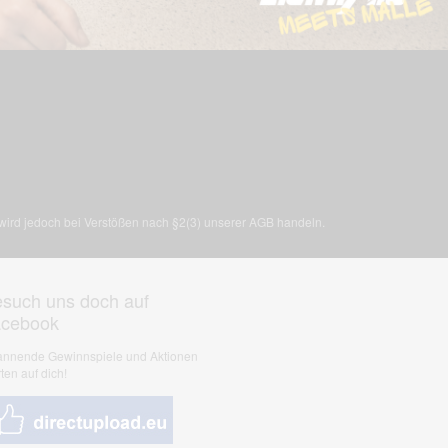
, wird jedoch bei Verstößen nach §2(3) unserer AGB handeln.
such uns doch auf
acebook
nnende Gewinnspiele und Aktionen
ten auf dich!