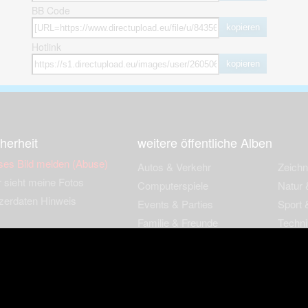
BB Code
kopieren
Hotlink
kopieren
herheit
weitere öffentliche Alben
ses Bild melden (Abuse)
Autos & Verkehr
Zeich
 sieht meine Fotos
Computerspiele
Natur 
zerdaten Hinweis
Events & Parties
Sport &
Familie & Freunde
Techni
cial Media
Film & Fernsehen
Wallpa
igkeiten
Gebäude & Kultur
Sonsti
ebook Fanpage
Hobbies & Urlaub