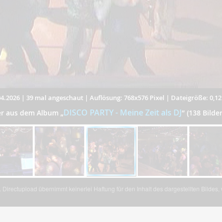
4.2026
|
39 mal angeschaut
|
Auflösung: 768x576 Pixel
|
Dateigröße: 0,1
DISCO PARTY - Meine Zeit als DJ
der aus dem Album
„
”
(138 Bilde
Directupload übernimmt keinerlei Haftung für den Inhalt des dargestellten Bildes