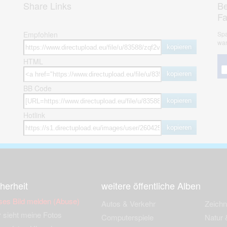
Share Links
Be
F
Empfohlen
Spa
war
kopieren
HTML
kopieren
BB Code
kopieren
Hotlink
kopieren
herheit
weitere öffentliche Alben
ses Bild melden (Abuse)
Autos & Verkehr
Zeich
 sieht meine Fotos
Computerspiele
Natur 