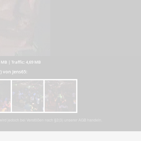
2 MB
|
Traffic: 4,69 MB
r) von Jens65:
, wird jedoch bei Verstößen nach §2(3) unserer AGB handeln.