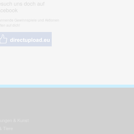
such uns doch auf
acebook
nnende Gewinnspiele und Aktionen
ten auf dich!
nungen & Kunst
& Tiere