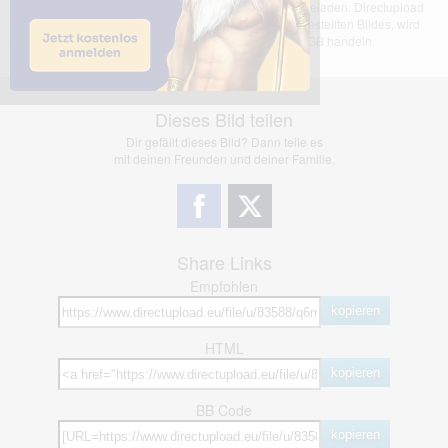
Das dargestellte Bild wurde von einem Nutzer hochgeladen. Directupload
übernimmt keinerlei Haftung für den Inhalt des dargestellten Bildes, wird
jedoch bei Verstößen nach §2(3) unserer AGB handeln.
Dieses Bild teilen
Dir gefällt dieses Bild? Dann teile es
mit deinen Freunden und deiner Familie.
Share Links
Empfohlen
kopieren
HTML
kopieren
BB Code
kopieren