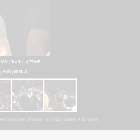
1 MB
|
Traffic: 4,77 MB
r) von Jens65:
, wird jedoch bei Verstößen nach §2(3) unserer AGB handeln.