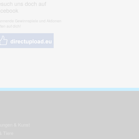
such uns doch auf
acebook
nnende Gewinnspiele und Aktionen
ten auf dich!
nungen & Kunst
& Tiere