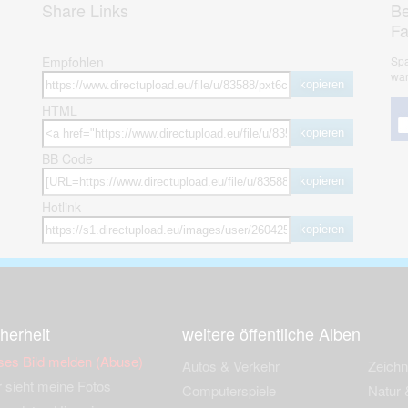
Share Links
Be
F
Empfohlen
Spa
war
kopieren
HTML
kopieren
BB Code
kopieren
Hotlink
kopieren
herheit
weitere öffentliche Alben
ses Bild melden (Abuse)
Autos & Verkehr
Zeich
 sieht meine Fotos
Computerspiele
Natur 