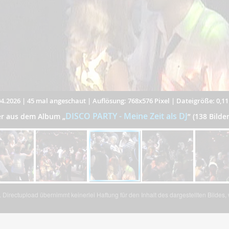
4.2026
|
45 mal angeschaut
|
Auflösung: 768x576 Pixel
|
Dateigröße: 0,1
DISCO PARTY - Meine Zeit als DJ
der aus dem Album
„
”
(138 Bilde
Directupload übernimmt keinerlei Haftung für den Inhalt des dargestellten Bildes