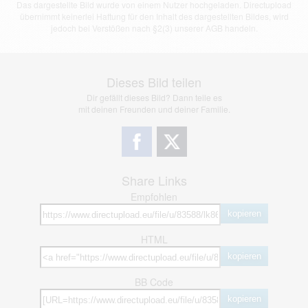
Das dargestellte Bild wurde von einem Nutzer hochgeladen. Directupload
übernimmt keinerlei Haftung für den Inhalt des dargestellten Bildes, wird
jedoch bei Verstößen nach §2(3) unserer AGB handeln.
Dieses Bild teilen
Dir gefällt dieses Bild? Dann teile es
mit deinen Freunden und deiner Familie.
Share Links
Empfohlen
kopieren
HTML
kopieren
BB Code
kopieren