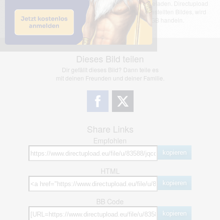
Das dargestellte Bild wurde von einem Nutzer hochgeladen. Directupload
übernimmt keinerlei Haftung für den Inhalt des dargestellten Bildes, wird
jedoch bei Verstößen nach §2(3) unserer AGB handeln.
Dieses Bild teilen
Dir gefällt dieses Bild? Dann teile es
mit deinen Freunden und deiner Familie.
Share Links
Empfohlen
kopieren
HTML
kopieren
BB Code
kopieren