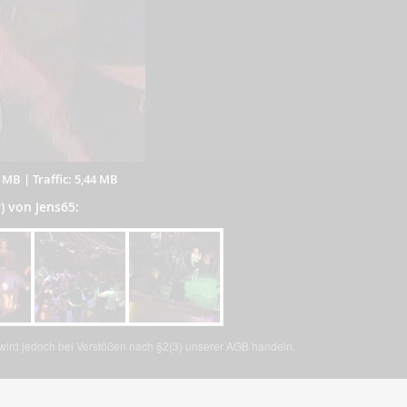
9 MB
|
Traffic: 5,44 MB
r) von Jens65:
, wird jedoch bei Verstößen nach §2(3) unserer AGB handeln.