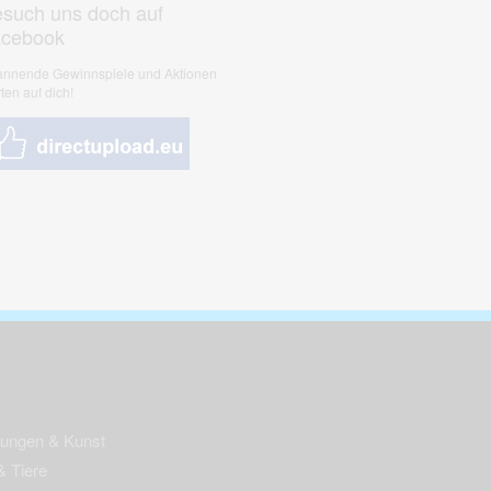
such uns doch auf
acebook
nnende Gewinnspiele und Aktionen
ten auf dich!
nungen & Kunst
& Tiere