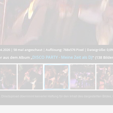
4.2026
|
58 mal angeschaut
|
Auflösung: 768x576 Pixel
|
Dateigröße: 0,0
DISCO PARTY - Meine Zeit als DJ
der aus dem Album
„
”
(138 Bilde
Directupload übernimmt keinerlei Haftung für den Inhalt des dargestellten Bildes