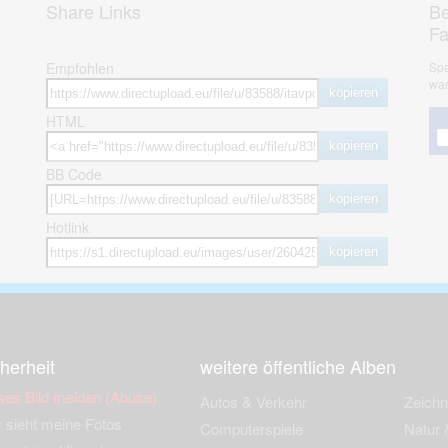
Share Links
Be
F
Empfohlen
Spa
war
kopieren
HTML
kopieren
BB Code
kopieren
Hotlink
kopieren
herheit
weitere öffentliche Alben
ses Bild melden (Abuse)
Autos & Verkehr
Zeich
 sieht meine Fotos
Computerspiele
Natur 