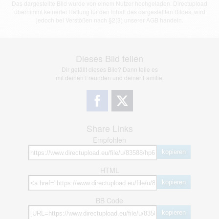
Das dargestellte Bild wurde von einem Nutzer hochgeladen. Directupload
übernimmt keinerlei Haftung für den Inhalt des dargestellten Bildes, wird
jedoch bei Verstößen nach §2(3) unserer AGB handeln.
Dieses Bild teilen
Dir gefällt dieses Bild? Dann teile es
mit deinen Freunden und deiner Familie.
Share Links
Empfohlen
kopieren
HTML
kopieren
BB Code
kopieren