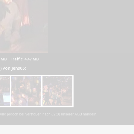
3 MB
|
Traffic: 4,47 MB
r) von Jens65:
, wird jedoch bei Verstößen nach §2(3) unserer AGB handeln.