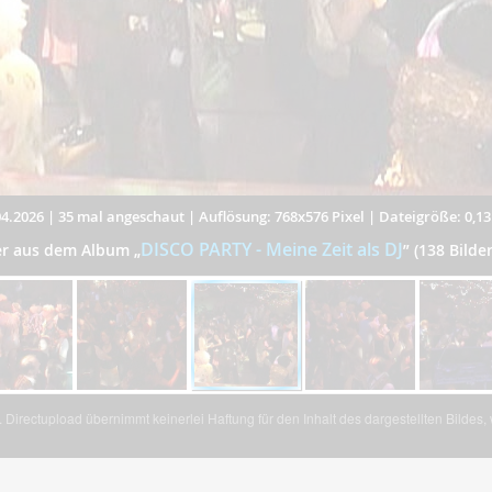
4.2026
|
35 mal angeschaut
|
Auflösung: 768x576 Pixel
|
Dateigröße: 0,1
DISCO PARTY - Meine Zeit als DJ
der aus dem Album
„
”
(138 Bilde
Directupload übernimmt keinerlei Haftung für den Inhalt des dargestellten Bildes