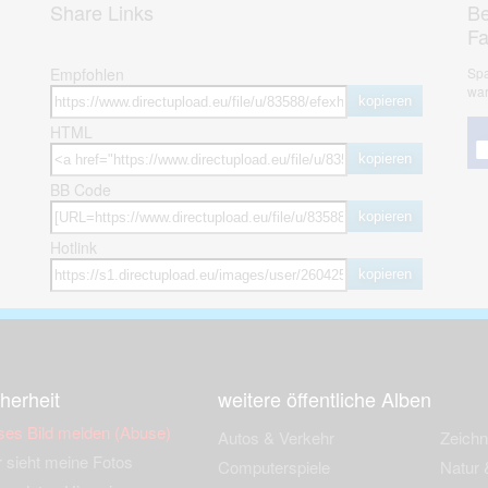
Share Links
Be
F
Empfohlen
Spa
war
kopieren
HTML
kopieren
BB Code
kopieren
Hotlink
kopieren
herheit
weitere öffentliche Alben
ses Bild melden (Abuse)
Autos & Verkehr
Zeich
 sieht meine Fotos
Computerspiele
Natur 