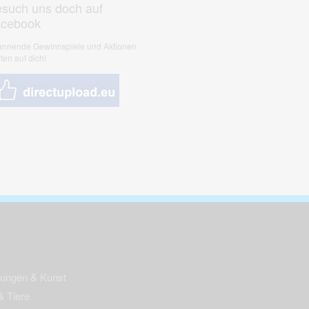
such uns doch auf
acebook
nnende Gewinnspiele und Aktionen
ten auf dich!
nungen & Kunst
& Tiere