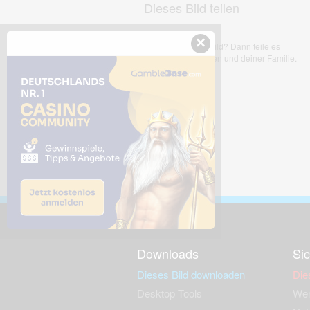
Dieses Bild teilen
×
Dir gefällt dieses Bild? Dann teile es
mit deinen Freunden und deiner Familie.
Downloads
Sic
Dieses Bild downloaden
Die
Desktop Tools
Wer