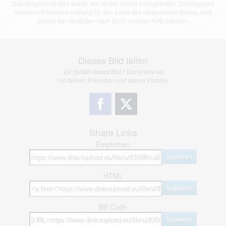
Das dargestellte Bild wurde von einem Nutzer hochgeladen. Directupload
übernimmt keinerlei Haftung für den Inhalt des dargestellten Bildes, wird
jedoch bei Verstößen nach §2(3) unserer AGB handeln.
Dieses Bild teilen
Dir gefällt dieses Bild? Dann teile es
mit deinen Freunden und deiner Familie.
Share Links
Empfohlen
kopieren
HTML
kopieren
BB Code
kopieren