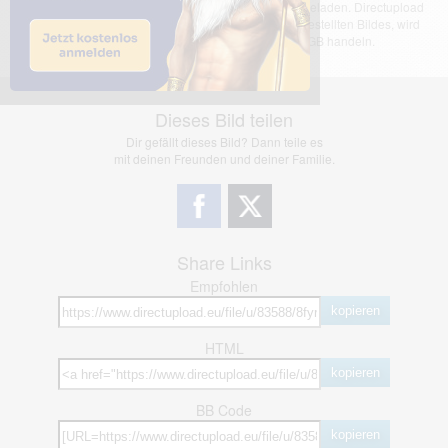
Das dargestellte Bild wurde von einem Nutzer hochgeladen. Directupload
übernimmt keinerlei Haftung für den Inhalt des dargestellten Bildes, wird
jedoch bei Verstößen nach §2(3) unserer AGB handeln.
Dieses Bild teilen
Dir gefällt dieses Bild? Dann teile es
mit deinen Freunden und deiner Familie.
Share Links
Empfohlen
kopieren
HTML
kopieren
BB Code
kopieren