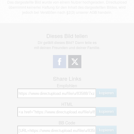
Das dargestellte Bild wurde von einem Nutzer hochgeladen. Directupload
übernimmt keinerlei Haftung für den Inhalt des dargestellten Bildes, wird
jedoch bei Verstößen nach §2(3) unserer AGB handeln.
Dieses Bild teilen
Dir gefällt dieses Bild? Dann teile es
mit deinen Freunden und deiner Familie.
Share Links
Empfohlen
kopieren
HTML
kopieren
BB Code
kopieren