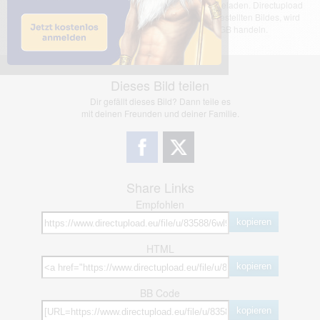
Das dargestellte Bild wurde von einem Nutzer hochgeladen. Directupload
übernimmt keinerlei Haftung für den Inhalt des dargestellten Bildes, wird
jedoch bei Verstößen nach §2(3) unserer AGB handeln.
Dieses Bild teilen
Dir gefällt dieses Bild? Dann teile es
mit deinen Freunden und deiner Familie.
Share Links
Empfohlen
kopieren
HTML
kopieren
BB Code
kopieren