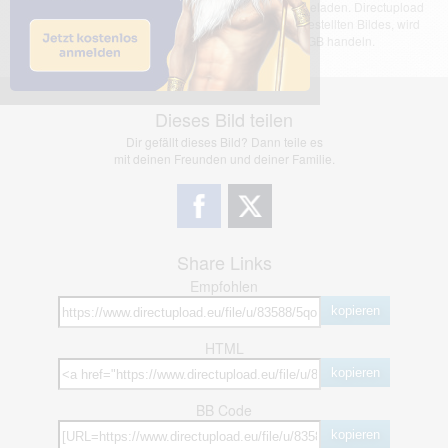
Das dargestellte Bild wurde von einem Nutzer hochgeladen. Directupload
übernimmt keinerlei Haftung für den Inhalt des dargestellten Bildes, wird
jedoch bei Verstößen nach §2(3) unserer AGB handeln.
Dieses Bild teilen
Dir gefällt dieses Bild? Dann teile es
mit deinen Freunden und deiner Familie.
Share Links
Empfohlen
kopieren
HTML
kopieren
BB Code
kopieren