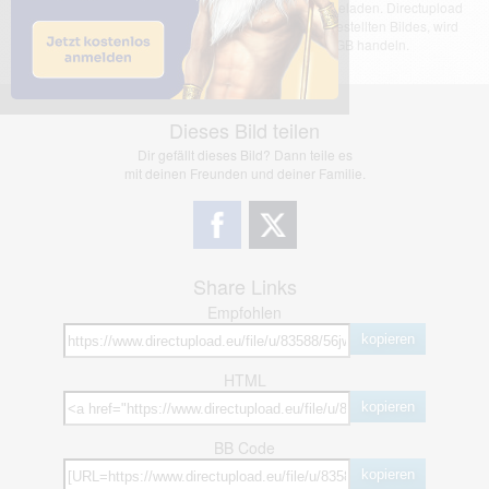
Das dargestellte Bild wurde von einem Nutzer hochgeladen. Directupload
übernimmt keinerlei Haftung für den Inhalt des dargestellten Bildes, wird
jedoch bei Verstößen nach §2(3) unserer AGB handeln.
Dieses Bild teilen
Dir gefällt dieses Bild? Dann teile es
mit deinen Freunden und deiner Familie.
Share Links
Empfohlen
kopieren
HTML
kopieren
BB Code
kopieren