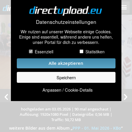
Datenschutzeinstellungen
Wir nutzen auf unserer Webseite einige Cookies.
Einige sind essentiell, während andere uns helfen,
unser Portal für dich zu verbessern.
Essenziell
Statistiken
Alle akzeptieren
Speichern
Anpassen / Cookie-Details
hochgeladen am 03.05.2026
|
90 mal angeschaut
|
Auflösung: 1920x1080 Pixel
|
Dateigröße: 0,56 MB
|
Traffic: 50,72 MB
weitere Bilder aus dem Album
„
PPP - 01. Mai 2026 - KBo
”