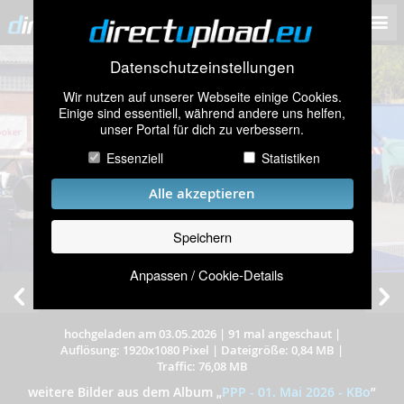
Datenschutzeinstellungen
Wir nutzen auf unserer Webseite einige Cookies.
Einige sind essentiell, während andere uns helfen,
unser Portal für dich zu verbessern.
Essenziell
Statistiken
Alle akzeptieren
Speichern
Anpassen / Cookie-Details
hochgeladen am 03.05.2026
|
91 mal angeschaut
|
Auflösung: 1920x1080 Pixel
|
Dateigröße: 0,84 MB
|
Traffic: 76,08 MB
weitere Bilder aus dem Album
„
PPP - 01. Mai 2026 - KBo
”