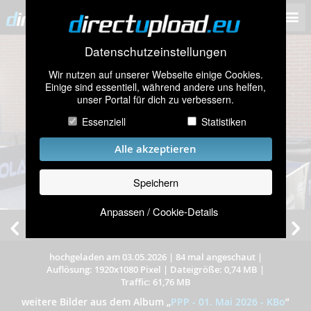
Datenschutzeinstellungen
Wir nutzen auf unserer Webseite einige Cookies.
Einige sind essentiell, während andere uns helfen,
unser Portal für dich zu verbessern.
Essenziell
Statistiken
Alle akzeptieren
Speichern
Anpassen / Cookie-Details
hochgeladen am 03.05.2026
|
84 mal angeschaut
|
Auflösung: 1920x1080 Pixel
|
Dateigröße: 0,74 MB
|
Traffic: 61,76 MB
weitere Bilder aus dem Album
„
PPP - 01. Mai 2026 - KBo
”