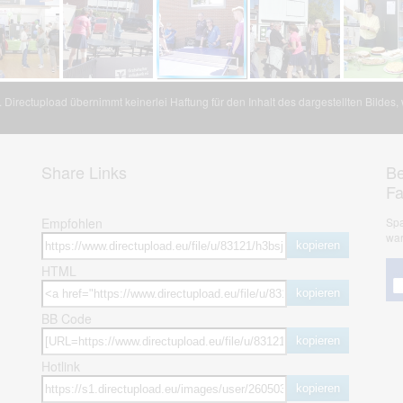
Directupload übernimmt keinerlei Haftung für den Inhalt des dargestellten Bildes
Share Links
Be
F
Empfohlen
Spa
war
kopieren
HTML
kopieren
BB Code
kopieren
Hotlink
kopieren