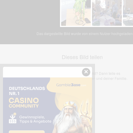
Das dargestellte Bild wurde von einem Nutzer hochgeladen. 
Dieses Bild teilen
×
Dir gefällt dieses Bild? Dann teile es
mit deinen Freunden und deiner Familie.