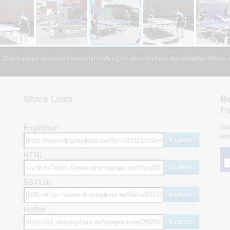
Directupload übernimmt keinerlei Haftung für den Inhalt des dargestellten Bildes
Share Links
Be
F
Empfohlen
Spa
war
kopieren
HTML
kopieren
BB Code
kopieren
Hotlink
kopieren