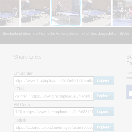
Directupload übernimmt keinerlei Haftung für den Inhalt des dargestellten Bildes
Share Links
Be
F
Empfohlen
Spa
war
kopieren
HTML
kopieren
BB Code
kopieren
Hotlink
kopieren