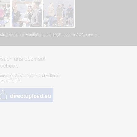
, wird jedoch bei Verstößen nach §2(3) unserer AGB handeln.
such uns doch auf
acebook
nnende Gewinnspiele und Aktionen
ten auf dich!