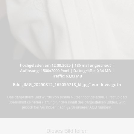
hochgeladen am 12.08.2025
|
186 mal angeschaut
|
Auflösung: 1500x2000 Pixel
|
Dateigröße: 0,34 MB
|
Traffic: 63,03 MB
Bild „IMG_20250812_165056718_kl.jpg” von Invisigoth
Das dargestellte Bild wurde von einem Nutzer hochgeladen. Directupload
übernimmt keinerlei Haftung für den Inhalt des dargestellten Bildes, wird
jedoch bei Verstößen nach §2(3) unserer AGB handeln.
Dieses Bild teilen