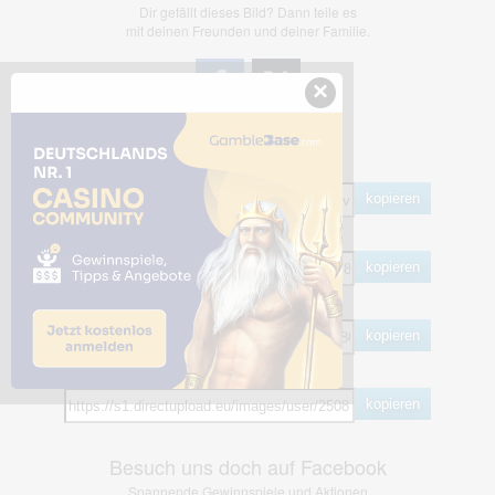
Dir gefällt dieses Bild? Dann teile es
mit deinen Freunden und deiner Familie.
×
Share Links
Empfohlen
kopieren
HTML
kopieren
BB Code
kopieren
Hotlink
kopieren
Besuch uns doch auf Facebook
Spannende Gewinnspiele und Aktionen