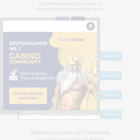
Dir gefällt dieses Bild? Dann teile es
mit deinen Freunden und deiner Familie.
×
Share Links
Empfohlen
kopieren
HTML
kopieren
BB Code
kopieren
Hotlink
kopieren
Besuch uns doch auf Facebook
Spannende Gewinnspiele und Aktionen