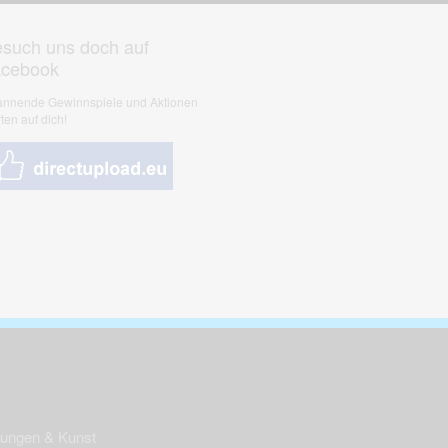
such uns doch auf
acebook
nnende Gewinnspiele und Aktionen
ten auf dich!
nungen & Kunst