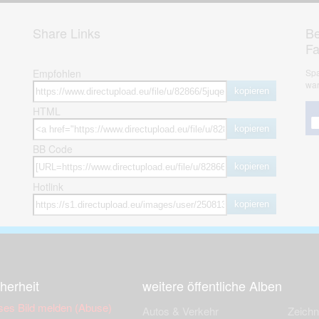
Share Links
Be
F
Empfohlen
Spa
war
kopieren
HTML
kopieren
BB Code
kopieren
Hotlink
kopieren
herheit
weitere öffentliche Alben
ses Bild melden (Abuse)
Autos & Verkehr
Zeich